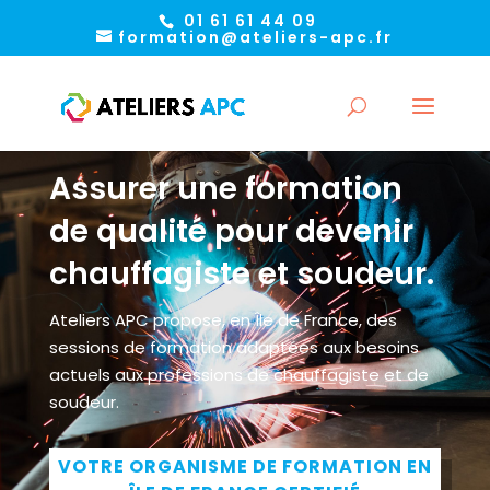
01 61 61 44 09
formation@ateliers-apc.fr
ATELIERS APC
Assurer une formation
de qualité pour devenir
chauffagiste et soudeur.
Ateliers APC propose, en Île de France, des
sessions de formation adaptées aux besoins
actuels aux professions de chauffagiste et de
soudeur.
VOTRE ORGANISME DE FORMATION EN