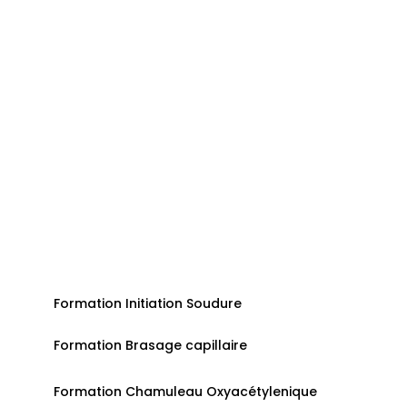
qualité en soudure et chauffage pour
préparer nos apprenants aux exigences
du marché du travail.
Formez-vous pour développer votre
carrière et saisir de nouvelles
opportunités professionnelles en tant
que chauffagiste ou soudeur.
Nos formations
Formation Initiation Soudure
Formation Brasage capillaire
Formation Chamuleau Oxyacétylenique